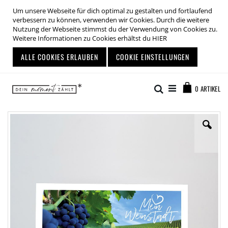
Um unsere Webseite für dich optimal zu gestalten und fortlaufend
verbessern zu können, verwenden wir Cookies. Durch die weitere
Nutzung der Webseite stimmst du der Verwendung von Cookies zu.
Weitere Informationen zu Cookies erhältst du
HIER
ALLE COOKIES ERLAUBEN
COOKIE EINSTELLUNGEN
Zum
Warenkor
Inhalt
Suche
0
ARTIKEL
springen
Zum
Ende
der
Bildgalerie
springen