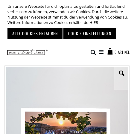
Um unsere Webseite für dich optimal zu gestalten und fortlaufend
verbessern zu können, verwenden wir Cookies. Durch die weitere
Nutzung der Webseite stimmst du der Verwendung von Cookies zu.
Weitere Informationen zu Cookies erhältst du
HIER
ALLE COOKIES ERLAUBEN
COOKIE EINSTELLUNGEN
Zum
Warenkor
Inhalt
Suche
0
ARTIKEL
springen
Zum
Ende
der
Bildgalerie
springen