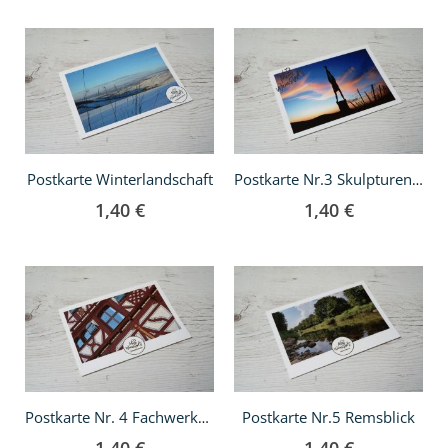
In
In
den
den
Warenkorb
Warenkorb
Postkarte Winterlandschaft
Postkarte Nr.3 Skulpturenpfad Strümpfelbach
1,40 €
1,40 €
In
In
den
den
Warenkorb
Warenkorb
Postkarte Nr.5 Remsblick
Postkarte Nr. 4 Fachwerkhaus