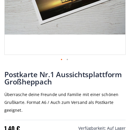
Zum
Anfang
Postkarte Nr.1 Aussichtsplattform
der
Großheppach
Bildgalerie
springen
Überrasche deine Freunde und Familie mit einer schönen
Grußkarte. Format A6 / Auch zum Versand als Postkarte
geeignet.
1,40 €
Verfügbarkeit:
Auf Lager