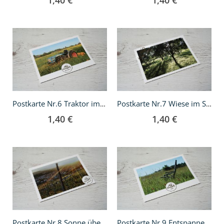
1,40 €
1,40 €
In
In
den
den
Warenkorb
Warenkorb
Postkarte Nr.6 Traktor im Blumenfeld
Postkarte Nr.7 Wiese im Sonnenschein
1,40 €
1,40 €
In
In
den
den
Warenkorb
Warenkorb
Postkarte Nr.8 Sonne über Beutelsbach
Postkarte Nr.9 Entspannen im Grünen