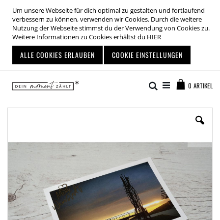
Um unsere Webseite für dich optimal zu gestalten und fortlaufend
verbessern zu können, verwenden wir Cookies. Durch die weitere
Nutzung der Webseite stimmst du der Verwendung von Cookies zu.
Weitere Informationen zu Cookies erhältst du
HIER
ALLE COOKIES ERLAUBEN
COOKIE EINSTELLUNGEN
Zum
Warenkor
Inhalt
Suche
0
ARTIKEL
springen
Zum
Ende
der
Bildgalerie
springen