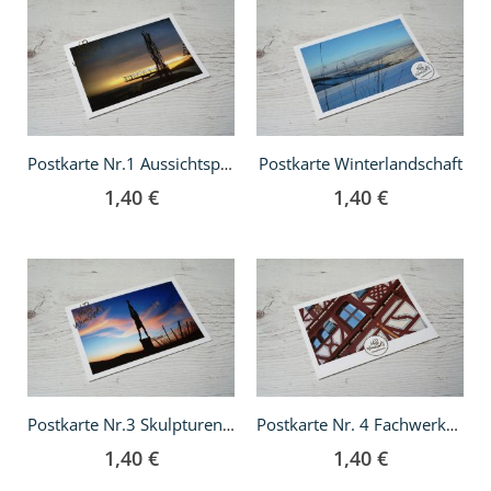
In
In
den
den
Warenkorb
Warenkorb
Postkarte Winterlandschaft
Postkarte Nr.1 Aussichtsplattform Großheppach
1,40 €
1,40 €
In
In
den
den
Warenkorb
Warenkorb
Postkarte Nr.3 Skulpturenpfad Strümpfelbach
Postkarte Nr. 4 Fachwerkhaus
1,40 €
1,40 €