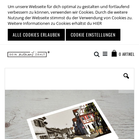
Um unsere Webseite für dich optimal zu gestalten und fortlaufend
verbessern zu können, verwenden wir Cookies. Durch die weitere
Nutzung der Webseite stimmst du der Verwendung von Cookies zu.
Weitere Informationen zu Cookies erhältst du
HIER
ALLE COOKIES ERLAUBEN
COOKIE EINSTELLUNGEN
Zum
Warenkor
Inhalt
Suche
0
ARTIKEL
springen
Zum
Ende
der
Bildgalerie
springen