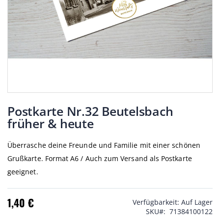
Zum
Anfang
Postkarte Nr.32 Beutelsbach
der
früher & heute
Bildgalerie
springen
Überrasche deine Freunde und Familie mit einer schönen
Grußkarte. Format A6 / Auch zum Versand als Postkarte
geeignet.
1,40 €
Verfügbarkeit:
Auf Lager
SKU
71384100122