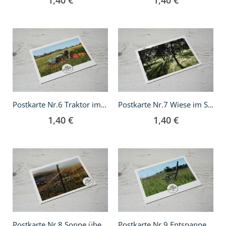
1,40 €
1,40 €
In
In
den
den
Warenkorb
Warenkorb
Postkarte Nr.6 Traktor im Blumenfeld
Postkarte Nr.7 Wiese im Sonnenschein
1,40 €
1,40 €
In
In
den
den
Warenkorb
Warenkorb
Postkarte Nr.8 Sonne über Beutelsbach
Postkarte Nr.9 Entspannen im Grünen