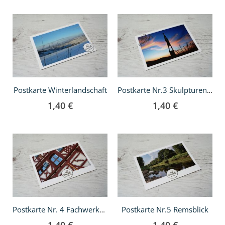
In
In
den
den
Warenkorb
Warenkorb
Postkarte Winterlandschaft
Postkarte Nr.3 Skulpturenpfad Strümpfelbach
1,40 €
1,40 €
In
In
den
den
Warenkorb
Warenkorb
Postkarte Nr.5 Remsblick
Postkarte Nr. 4 Fachwerkhaus