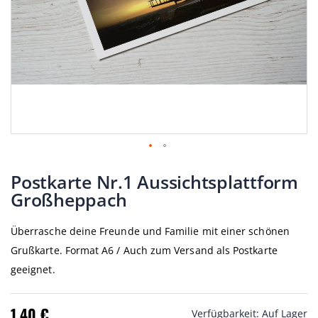
Zum
Anfang
Postkarte Nr.1 Aussichtsplattform
der
Großheppach
Bildgalerie
springen
Überrasche deine Freunde und Familie mit einer schönen
Grußkarte. Format A6 / Auch zum Versand als Postkarte
geeignet.
1,40 €
Verfügbarkeit:
Auf Lager