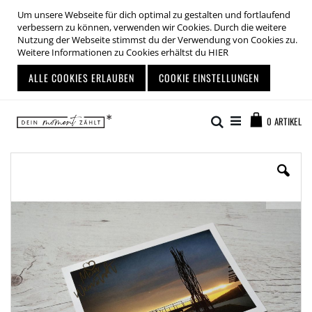
Um unsere Webseite für dich optimal zu gestalten und fortlaufend
verbessern zu können, verwenden wir Cookies. Durch die weitere
Nutzung der Webseite stimmst du der Verwendung von Cookies zu.
Weitere Informationen zu Cookies erhältst du
HIER
ALLE COOKIES ERLAUBEN
COOKIE EINSTELLUNGEN
Zum
Warenkor
Inhalt
Suche
0
ARTIKEL
springen
Zum
Ende
der
Bildgalerie
springen