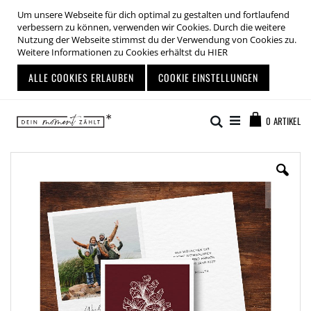
Um unsere Webseite für dich optimal zu gestalten und fortlaufend
verbessern zu können, verwenden wir Cookies. Durch die weitere
Nutzung der Webseite stimmst du der Verwendung von Cookies zu.
Weitere Informationen zu Cookies erhältst du
HIER
ALLE COOKIES ERLAUBEN
COOKIE EINSTELLUNGEN
Zum
Warenkor
Inhalt
Suche
0
ARTIKEL
springen
Zum
Ende
der
Bildgalerie
springen