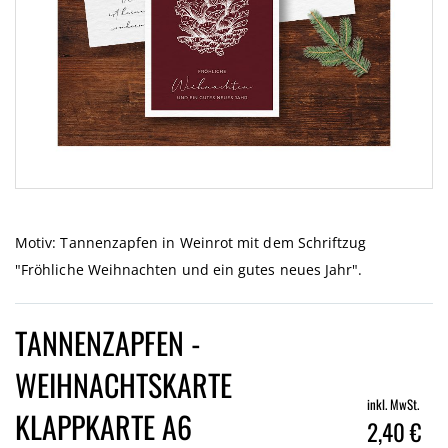
Zum
Anfang
der
Motiv: Tannenzapfen in Weinrot mit dem Schriftzug
Bildgalerie
"Fröhliche Weihnachten und ein gutes neues Jahr".
springen
TANNENZAPFEN -
WEIHNACHTSKARTE
inkl. MwSt.
KLAPPKARTE A6
2,40 €