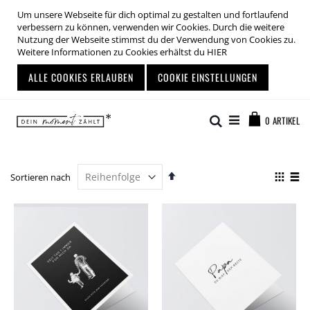
Um unsere Webseite für dich optimal zu gestalten und fortlaufend
verbessern zu können, verwenden wir Cookies. Durch die weitere
Nutzung der Webseite stimmst du der Verwendung von Cookies zu.
Weitere Informationen zu Cookies erhältst du
HIER
ALLE COOKIES ERLAUBEN
COOKIE EINSTELLUNGEN
Zum
Warenkor
Inhalt
Suche
0
ARTIKEL
springen
Absteigend
Anze
Sortieren nach
sortieren
als
Liste
List