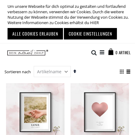
Um unsere Webseite für dich optimal zu gestalten und fortlaufend
verbessern zu können, verwenden wir Cookies. Durch die weitere
Nutzung der Webseite stimmst du der Verwendung von Cookies zu.
Weitere Informationen zu Cookies erhältst du
HIER
ALLE COOKIES ERLAUBEN
COOKIE EINSTELLUNGEN
Zum
Warenkor
Inhalt
Suche
0
ARTIKEL
springen
Absteigend
Anze
Sortieren nach
sortieren
als
Liste
List