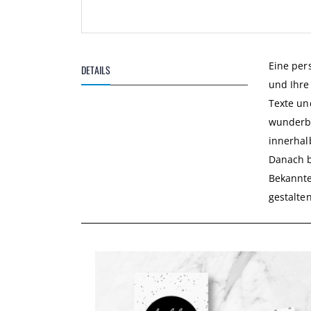
Zum
Anfang
der
Eine per
DETAILS
Bildgalerie
und Ihre
springen
Texte un
wunderba
innerhal
Danach b
Bekannte
gestalte