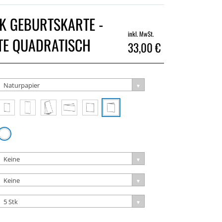
K GEBURTSKARTE -
inkl. MwSt.
TE QUADRATISCH
33,00 €
Naturpapier
Keine
Keine
5 Stk