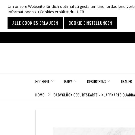
Um unsere Webseite für dich optimal zu gestalten und fortlaufend ve
Informationen zu Cookies erhältst du
HIER
ALLE COOKIES ERLAUBEN
COOKIE EINSTELLUNGEN
Zum
Inhalt
springen
HOCHZEIT
BABY
GEBURTSTAG
TRAUER
HOME
BABYGLÜCK GEBURTSKARTE - KLAPPKARTE QUADR
Zum
Ende
der
Bildgalerie
springen