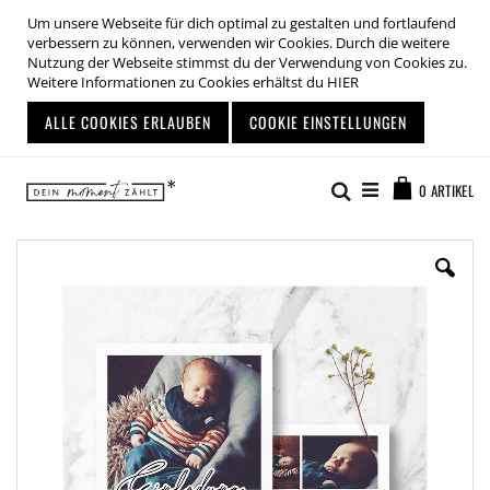
Um unsere Webseite für dich optimal zu gestalten und fortlaufend
verbessern zu können, verwenden wir Cookies. Durch die weitere
Nutzung der Webseite stimmst du der Verwendung von Cookies zu.
Weitere Informationen zu Cookies erhältst du
HIER
ALLE COOKIES ERLAUBEN
COOKIE EINSTELLUNGEN
Zum
Warenkor
Inhalt
Suche
0
ARTIKEL
springen
Zum
Ende
der
Bildgalerie
springen