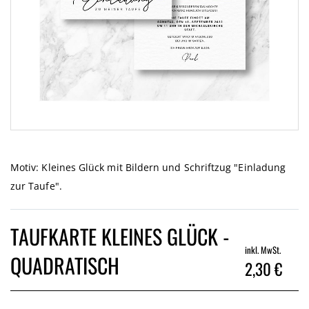
Zum
Anfang
der
Motiv: Kleines Glück mit Bildern und Schriftzug "Einladung
Bildgalerie
zur Taufe".
springen
TAUFKARTE KLEINES GLÜCK -
inkl. MwSt.
QUADRATISCH
2,30 €