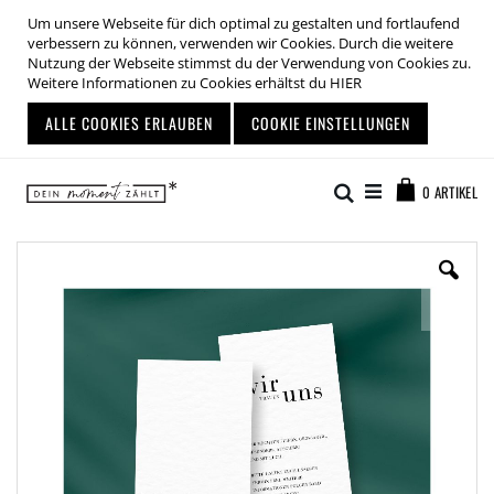
Um unsere Webseite für dich optimal zu gestalten und fortlaufend
verbessern zu können, verwenden wir Cookies. Durch die weitere
Nutzung der Webseite stimmst du der Verwendung von Cookies zu.
Weitere Informationen zu Cookies erhältst du
HIER
ALLE COOKIES ERLAUBEN
COOKIE EINSTELLUNGEN
Zum
Warenkor
Inhalt
Suche
0
ARTIKEL
springen
Zum
Ende
der
Bildgalerie
springen