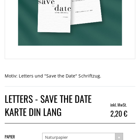
Zum
Anfang
der
Motiv: Letters und "Save the Date" Schriftzug.
Bildgalerie
springen
LETTERS - SAVE THE DATE
inkl. MwSt.
KARTE DIN LANG
2,20 €
PAPIER
Naturpapier