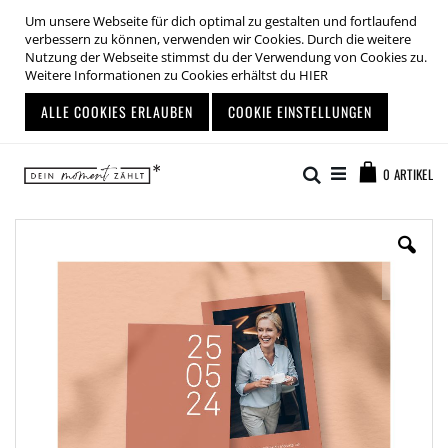
Um unsere Webseite für dich optimal zu gestalten und fortlaufend
verbessern zu können, verwenden wir Cookies. Durch die weitere
Nutzung der Webseite stimmst du der Verwendung von Cookies zu.
Weitere Informationen zu Cookies erhältst du
HIER
ALLE COOKIES ERLAUBEN
COOKIE EINSTELLUNGEN
Zum
Warenkor
Inhalt
Suche
0
ARTIKEL
springen
Zum
Ende
der
Bildgalerie
springen