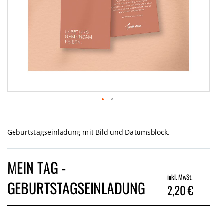
Zum
Anfang
der
Geburtstagseinladung mit Bild und Datumsblock.
Bildgalerie
springen
MEIN TAG -
inkl. MwSt.
GEBURTSTAGSEINLADUNG
2,20 €