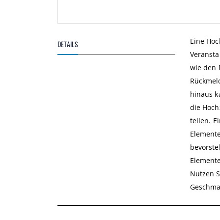
Zum
Anfang
Eine Hoc
DETAILS
der
Veransta
Bildgalerie
springen
wie den 
Rückmeld
hinaus k
die Hoch
teilen. 
Elemente
bevorste
Elemente
Nutzen S
Geschma