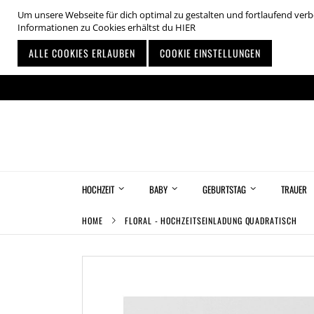
Um unsere Webseite für dich optimal zu gestalten und fortlaufend ve
Informationen zu Cookies erhältst du
HIER
ALLE COOKIES ERLAUBEN
COOKIE EINSTELLUNGEN
Zum
Inhalt
springen
HOCHZEIT
BABY
GEBURTSTAG
TRAUER
HOME
FLORAL - HOCHZEITSEINLADUNG QUADRATISCH
Zum
Ende
der
Bildgalerie
springen