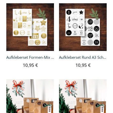
In
In
den
den
Warenkorb
Warenkorb
Aufkleberset Formen-Mix A3 Gold
Aufkleberset Rund A3 Schwarz
10,95 €
10,95 €
In
In
den
den
Warenkorb
Warenkorb