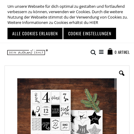
Um unsere Webseite für dich optimal zu gestalten und fortlaufend
verbessern zu können, verwenden wir Cookies. Durch die weitere
Nutzung der Webseite stimmst du der Verwendung von Cookies zu.
Weitere Informationen zu Cookies erhältst du
HIER
ALLE COOKIES ERLAUBEN
COOKIE EINSTELLUNGEN
Zum
Warenkor
Inhalt
Suche
0
ARTIKEL
springen
Zum
Ende
der
Bildgalerie
springen