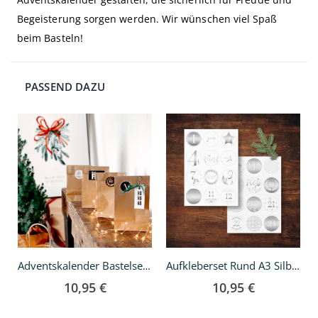
Begeisterung sorgen werden. Wir wünschen viel Spaß
beim Basteln!
PASSEND DAZU
In
In
den
den
Warenkorb
Warenkorb
Adventskalender Bastelset - Schwarz
Aufkleberset Rund A3 Silber
10,95 €
10,95 €