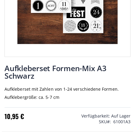
Zum
Anfang
Aufkleberset Formen-Mix A3
der
Schwarz
Bildgalerie
springen
Aufkleberset mit Zahlen von 1-24 verschiedene Formen.
Aufklebergröße: ca. 5-7 cm
10,95 €
Verfügbarkeit:
Auf Lager
SKU
61001A3