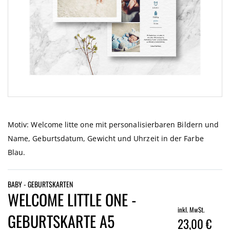
Zum
Anfang
der
Motiv: Welcome litte one mit personalisierbaren Bildern und
Bildgalerie
Name, Geburtsdatum, Gewicht und Uhrzeit in der Farbe
springen
Blau.
BABY - GEBURTSKARTEN
WELCOME LITTLE ONE -
inkl. MwSt.
GEBURTSKARTE A5
23,00 €