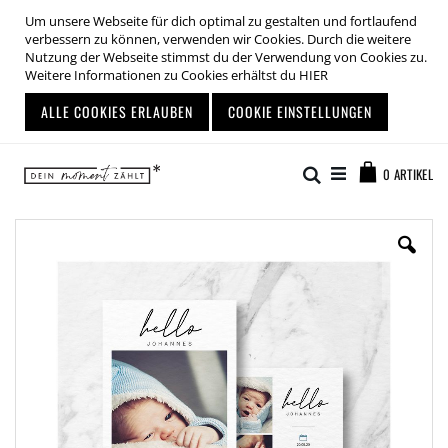
Um unsere Webseite für dich optimal zu gestalten und fortlaufend
verbessern zu können, verwenden wir Cookies. Durch die weitere
Nutzung der Webseite stimmst du der Verwendung von Cookies zu.
Weitere Informationen zu Cookies erhältst du
HIER
ALLE COOKIES ERLAUBEN
COOKIE EINSTELLUNGEN
Zum
Warenkor
Inhalt
Suche
0
ARTIKEL
springen
Zum
Ende
der
Bildgalerie
springen