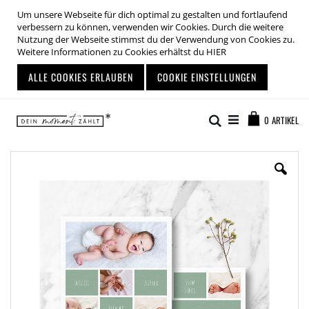
Um unsere Webseite für dich optimal zu gestalten und fortlaufend
verbessern zu können, verwenden wir Cookies. Durch die weitere
Nutzung der Webseite stimmst du der Verwendung von Cookies zu.
Weitere Informationen zu Cookies erhältst du
HIER
ALLE COOKIES ERLAUBEN
COOKIE EINSTELLUNGEN
Zum
Warenkor
Inhalt
Suche
0
ARTIKEL
springen
Zum
Ende
der
Bildgalerie
springen