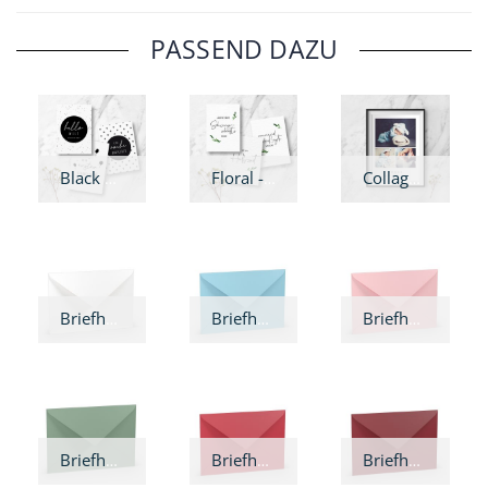
PASSEND DAZU
Black & White - Meilensteinkarten
Floral - Meilensteinkarten
Collage - Wandbild
Briefhülle Weiß
Briefhülle Aqua
Briefhülle Rosé
Briefhülle Eukalyptus
Briefhülle Rot
Briefhülle Rosso