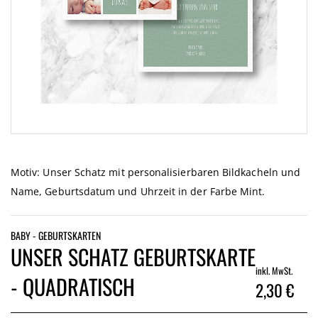
Zum
Anfang
der
Motiv: Unser Schatz mit personalisierbaren Bildkacheln und
Bildgalerie
Name, Geburtsdatum und Uhrzeit in der Farbe Mint.
springen
BABY - GEBURTSKARTEN
UNSER SCHATZ GEBURTSKARTE
inkl. MwSt.
- QUADRATISCH
2,30 €