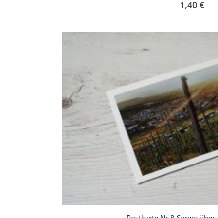
1,40 €
In
den
Warenkorb
Postkarte Nr.8 Sonne über