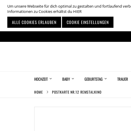
Um unsere Webseite für dich optimal zu gestalten und fortlaufend ve
Informationen zu Cookies erhältst du
HIER
ALLE COOKIES ERLAUBEN
COOKIE EINSTELLUNGEN
Zum
Inhalt
springen
HOCHZEIT
BABY
GEBURTSTAG
TRAUER
HOME
POSTKARTE NR.12 REMSTALKINO
Zum
Ende
der
Bildgalerie
springen