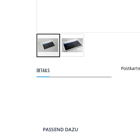
Zum
Anfang
Postkart
DETAILS
der
Bildgalerie
springen
PASSEND DAZU