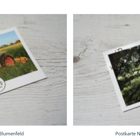
In
den
Warenkorb
 Blumenfeld
Postkarte 