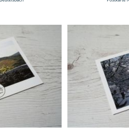
In
den
Warenkorb