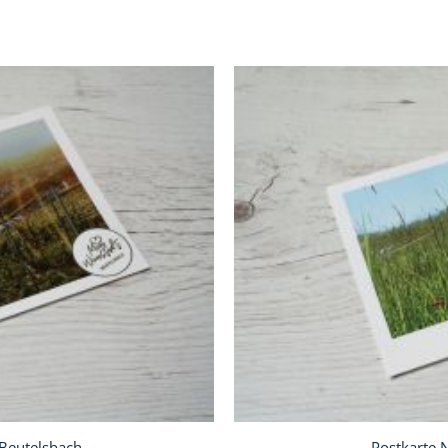
In
den
Warenkorb
 Beutelsbach
Postkarte 