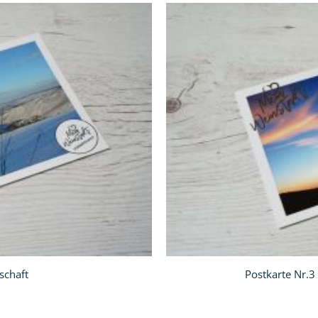
In
den
Warenkorb
schaft
Postkarte Nr.3