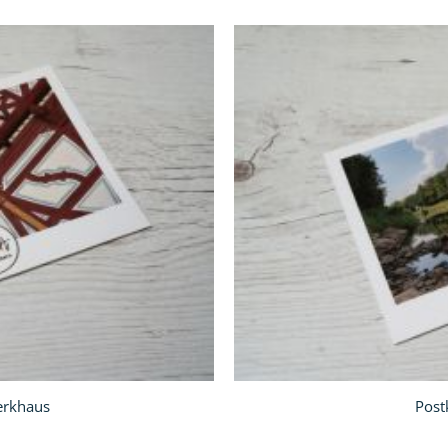
In
den
Warenkorb
erkhaus
Post