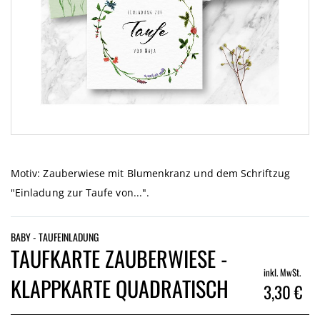
Zum
Anfang
der
Motiv: Zauberwiese mit Blumenkranz und dem Schriftzug
Bildgalerie
"Einladung zur Taufe von...".
springen
BABY - TAUFEINLADUNG
TAUFKARTE ZAUBERWIESE -
inkl. MwSt.
KLAPPKARTE QUADRATISCH
3,30 €