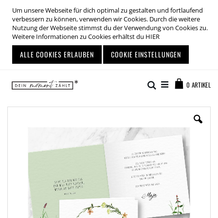
Um unsere Webseite für dich optimal zu gestalten und fortlaufend
verbessern zu können, verwenden wir Cookies. Durch die weitere
Nutzung der Webseite stimmst du der Verwendung von Cookies zu.
Weitere Informationen zu Cookies erhältst du
HIER
ALLE COOKIES ERLAUBEN
COOKIE EINSTELLUNGEN
Zum
Warenkor
Inhalt
Suche
0
ARTIKEL
springen
Zum
Ende
der
Bildgalerie
springen