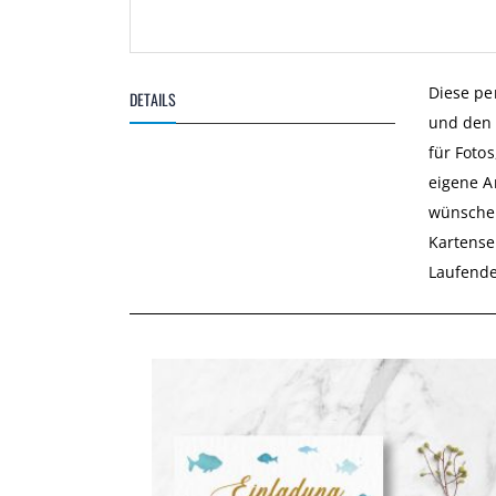
Zum
Anfang
Diese pe
DETAILS
der
und den 
Bildgalerie
springen
für Foto
eigene A
wünschen
Kartense
Laufende