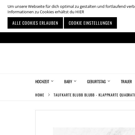
Um unsere Webseite für dich optimal zu gestalten und fortlaufend ve
Informationen zu Cookies erhältst du
HIER
ALLE COOKIES ERLAUBEN
COOKIE EINSTELLUNGEN
Zum
Inhalt
springen
HOCHZEIT
BABY
GEBURTSTAG
TRAUER
HOME
TAUFKARTE BLUBB BLUBB - KLAPPKARTE QUADRAT
Zum
Ende
der
Bildgalerie
springen