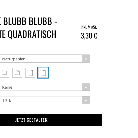
G
 BLUBB BLUBB -
inkl. MwSt.
TE QUADRATISCH
3,30 €
Naturpapier
Keine
1 Stk
JETZT GESTALTEN!