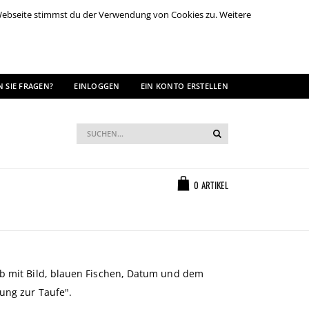
 Webseite stimmst du der Verwendung von Cookies zu. Weitere
 SIE FRAGEN?
EINLOGGEN
EIN KONTO ERSTELLEN
Suche
Suche
Warenkorb
0
ARTIKEL
bb mit Bild, blauen Fischen, Datum und dem
dung zur Taufe".