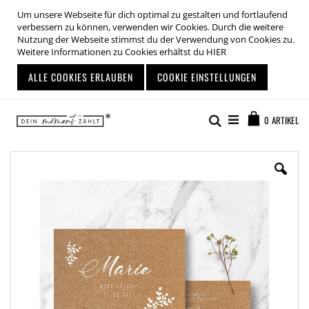
Um unsere Webseite für dich optimal zu gestalten und fortlaufend
verbessern zu können, verwenden wir Cookies. Durch die weitere
Nutzung der Webseite stimmst du der Verwendung von Cookies zu.
Weitere Informationen zu Cookies erhältst du
HIER
ALLE COOKIES ERLAUBEN
COOKIE EINSTELLUNGEN
Zum
Warenkor
Inhalt
Suche
0
ARTIKEL
springen
Zum
Ende
der
Bildgalerie
springen