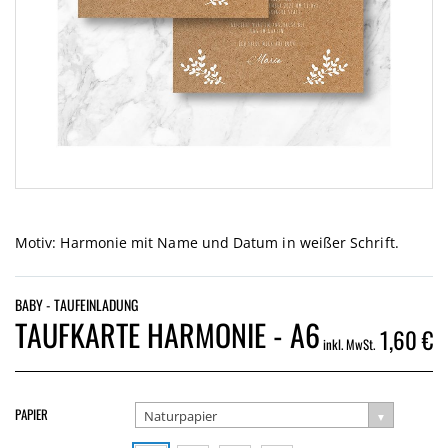
Zum
Anfang
der
Motiv: Harmonie mit Name und Datum in weißer Schrift.
Bildgalerie
springen
BABY - TAUFEINLADUNG
TAUFKARTE HARMONIE - A6
1,60 €
inkl. MwSt.
PAPIER
Naturpapier