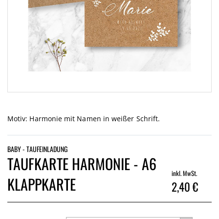
Zum
Anfang
der
Motiv: Harmonie mit Namen in weißer Schrift.
Bildgalerie
springen
BABY - TAUFEINLADUNG
TAUFKARTE HARMONIE - A6
inkl. MwSt.
KLAPPKARTE
2,40 €