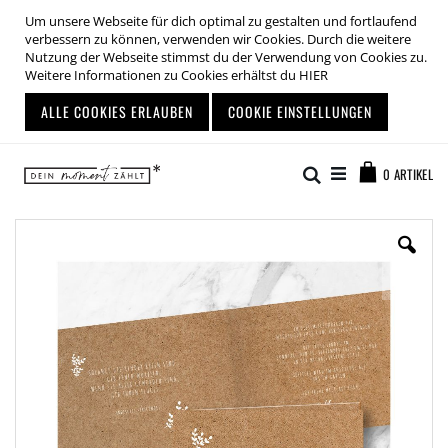
Um unsere Webseite für dich optimal zu gestalten und fortlaufend
verbessern zu können, verwenden wir Cookies. Durch die weitere
Nutzung der Webseite stimmst du der Verwendung von Cookies zu.
Weitere Informationen zu Cookies erhältst du
HIER
ALLE COOKIES ERLAUBEN
COOKIE EINSTELLUNGEN
Zum
Warenkor
Inhalt
Suche
0
ARTIKEL
springen
Zum
Ende
der
Bildgalerie
springen