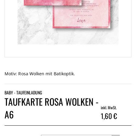
Zum
Anfang
der
Motiv: Rosa Wolken mit Batikoptik.
Bildgalerie
springen
BABY - TAUFEINLADUNG
TAUFKARTE ROSA WOLKEN -
inkl. MwSt.
A6
1,60 €