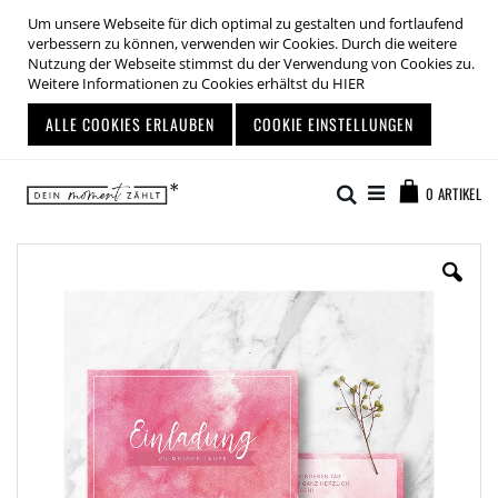
Um unsere Webseite für dich optimal zu gestalten und fortlaufend
verbessern zu können, verwenden wir Cookies. Durch die weitere
Nutzung der Webseite stimmst du der Verwendung von Cookies zu.
Weitere Informationen zu Cookies erhältst du
HIER
ALLE COOKIES ERLAUBEN
COOKIE EINSTELLUNGEN
Zum
Warenkor
Inhalt
Suche
0
ARTIKEL
springen
Zum
Ende
der
Bildgalerie
springen