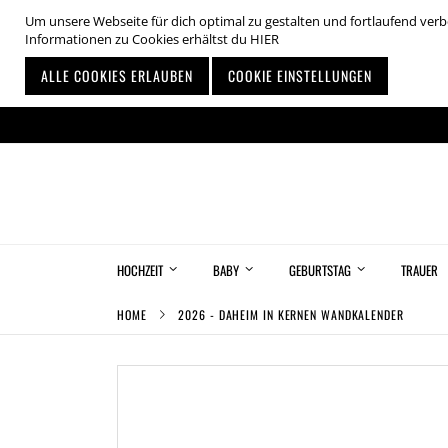
Um unsere Webseite für dich optimal zu gestalten und fortlaufend ve
Informationen zu Cookies erhältst du
HIER
ALLE COOKIES ERLAUBEN
COOKIE EINSTELLUNGEN
Zum
Inhalt
springen
HOCHZEIT
BABY
GEBURTSTAG
TRAUER
HOME
2026 - DAHEIM IN KERNEN WANDKALENDER
Zum
Ende
der
Bildgalerie
springen