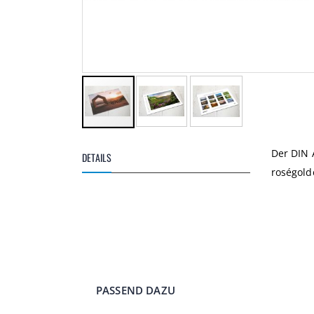
Zum
Anfang
Der DIN 
DETAILS
der
roségold
Bildgalerie
springen
PASSEND DAZU