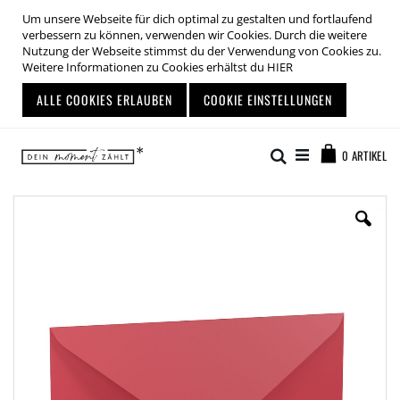
Um unsere Webseite für dich optimal zu gestalten und fortlaufend
verbessern zu können, verwenden wir Cookies. Durch die weitere
Nutzung der Webseite stimmst du der Verwendung von Cookies zu.
Weitere Informationen zu Cookies erhältst du
HIER
ALLE COOKIES ERLAUBEN
COOKIE EINSTELLUNGEN
Zum
Warenkor
Inhalt
Suche
0
ARTIKEL
springen
Zum
Ende
der
Bildgalerie
springen