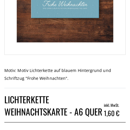
Zum
Anfang
der
Motiv: Motiv Lichterkette auf blauem Hintergrund und
Bildgalerie
Schriftzug "Frohe Weihnachten".
springen
LICHTERKETTE
inkl. MwSt.
WEIHNACHTSKARTE - A6 QUER
1,60 €