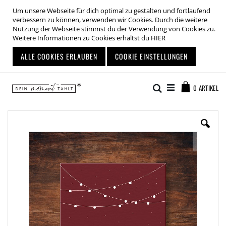
Um unsere Webseite für dich optimal zu gestalten und fortlaufend
verbessern zu können, verwenden wir Cookies. Durch die weitere
Nutzung der Webseite stimmst du der Verwendung von Cookies zu.
Weitere Informationen zu Cookies erhältst du
HIER
ALLE COOKIES ERLAUBEN
COOKIE EINSTELLUNGEN
Zum
Warenkor
Inhalt
Suche
0
ARTIKEL
springen
Zum
Ende
der
Bildgalerie
springen