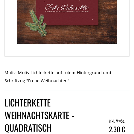
Zum
Anfang
der
Motiv: Motiv Lichterkette auf rotem Hintergrund und
Bildgalerie
Schriftzug "Frohe Weihnachten".
springen
LICHTERKETTE
WEIHNACHTSKARTE -
inkl. MwSt.
QUADRATISCH
2,30 €