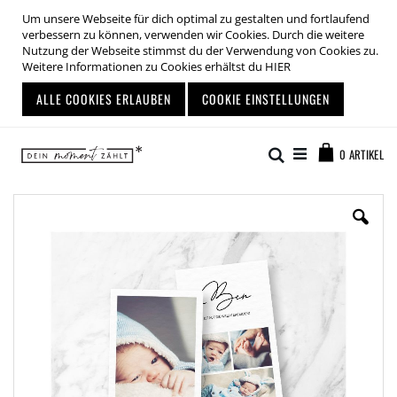
Um unsere Webseite für dich optimal zu gestalten und fortlaufend
verbessern zu können, verwenden wir Cookies. Durch die weitere
Nutzung der Webseite stimmst du der Verwendung von Cookies zu.
Weitere Informationen zu Cookies erhältst du
HIER
ALLE COOKIES ERLAUBEN
COOKIE EINSTELLUNGEN
Zum
Warenkor
Inhalt
Suche
0
ARTIKEL
springen
Zum
Ende
der
Bildgalerie
springen