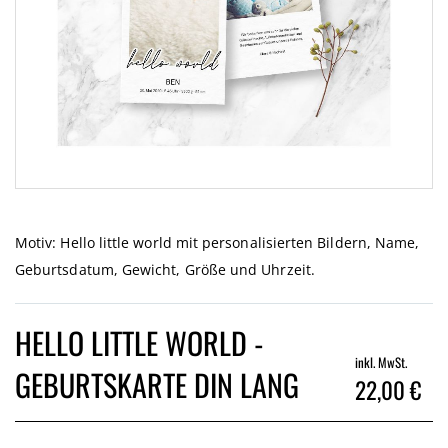
Zum
Anfang
der
Motiv: Hello little world mit personalisierten Bildern, Name,
Bildgalerie
Geburtsdatum, Gewicht, Größe und Uhrzeit.
springen
HELLO LITTLE WORLD -
inkl. MwSt.
GEBURTSKARTE DIN LANG
22,00 €