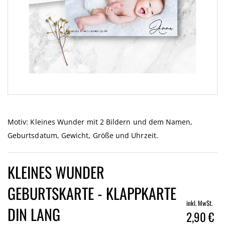
Zum
Anfang
der
Motiv: Kleines Wunder mit 2 Bildern und dem Namen,
Bildgalerie
Geburtsdatum, Gewicht, Größe und Uhrzeit.
springen
KLEINES WUNDER
GEBURTSKARTE - KLAPPKARTE
inkl. MwSt.
DIN LANG
2,90 €