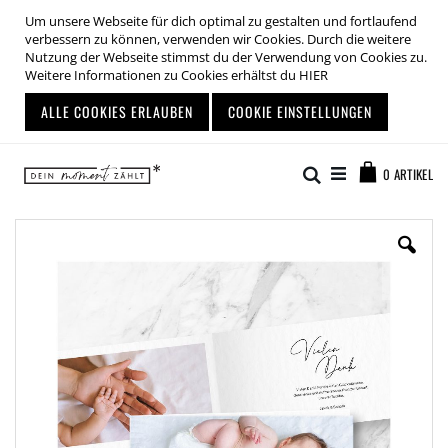
Um unsere Webseite für dich optimal zu gestalten und fortlaufend
verbessern zu können, verwenden wir Cookies. Durch die weitere
Nutzung der Webseite stimmst du der Verwendung von Cookies zu.
Weitere Informationen zu Cookies erhältst du
HIER
ALLE COOKIES ERLAUBEN
COOKIE EINSTELLUNGEN
Zum
Warenkor
Inhalt
Suche
0
ARTIKEL
springen
Zum
Ende
der
Bildgalerie
springen