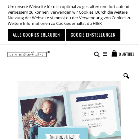
Um unsere Webseite für dich optimal zu gestalten und fortlaufend
verbessern zu können, verwenden wir Cookies. Durch die weitere
Nutzung der Webseite stimmst du der Verwendung von Cookies zu.
Weitere Informationen zu Cookies erhältst du
HIER
ALLE COOKIES ERLAUBEN
COOKIE EINSTELLUNGEN
Zum
Warenkor
Inhalt
Suche
0
ARTIKEL
springen
Zum
Ende
der
Bildgalerie
springen