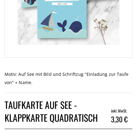
Zum
Anfang
der
Motiv: Auf See mit Bild und Schriftzug "Einladung zur Taufe
Bildgalerie
von" + Name.
springen
TAUFKARTE AUF SEE -
inkl. MwSt.
KLAPPKARTE QUADRATISCH
3,30 €