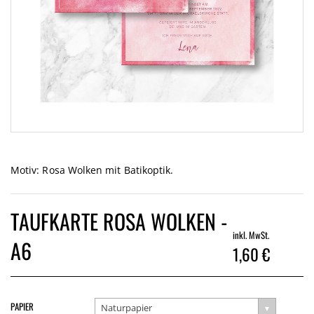
Zum
Anfang
der
Motiv: Rosa Wolken mit Batikoptik.
Bildgalerie
springen
TAUFKARTE ROSA WOLKEN -
inkl. MwSt.
A6
1,60 €
PAPIER
Naturpapier