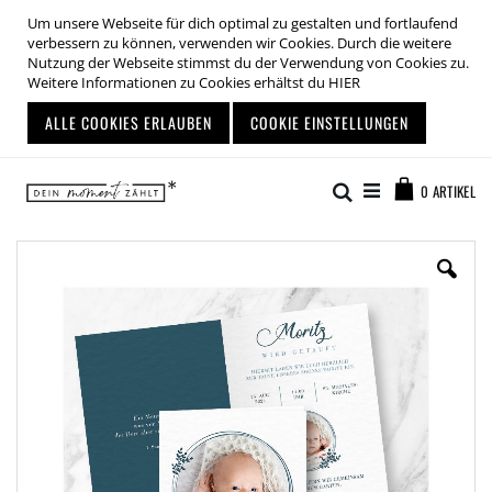
Um unsere Webseite für dich optimal zu gestalten und fortlaufend
verbessern zu können, verwenden wir Cookies. Durch die weitere
Nutzung der Webseite stimmst du der Verwendung von Cookies zu.
Weitere Informationen zu Cookies erhältst du
HIER
ALLE COOKIES ERLAUBEN
COOKIE EINSTELLUNGEN
Zum
Warenkor
Inhalt
Suche
0
ARTIKEL
springen
Zum
Ende
der
Bildgalerie
springen