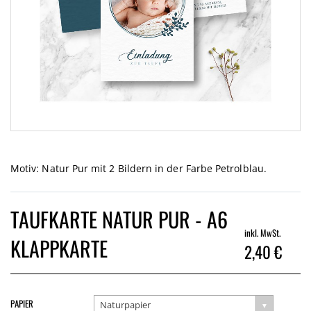
Zum
Anfang
der
Motiv: Natur Pur mit 2 Bildern in der Farbe Petrolblau.
Bildgalerie
springen
TAUFKARTE NATUR PUR - A6
inkl. MwSt.
KLAPPKARTE
2,40 €
PAPIER
Naturpapier