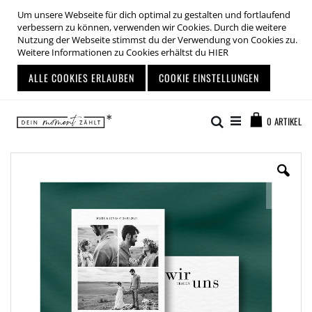
Um unsere Webseite für dich optimal zu gestalten und fortlaufend
verbessern zu können, verwenden wir Cookies. Durch die weitere
Nutzung der Webseite stimmst du der Verwendung von Cookies zu.
Weitere Informationen zu Cookies erhältst du
HIER
ALLE COOKIES ERLAUBEN
COOKIE EINSTELLUNGEN
Zum
Warenkor
Inhalt
Suche
0
ARTIKEL
springen
Zum
Ende
der
Bildgalerie
springen