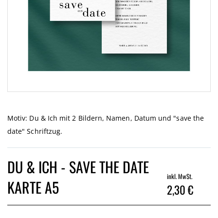
Zum
Anfang
der
Motiv: Du & Ich mit 2 Bildern, Namen, Datum und "save the
Bildgalerie
date" Schriftzug.
springen
DU & ICH - SAVE THE DATE
inkl. MwSt.
KARTE A5
2,30 €