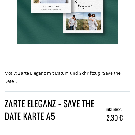
Zum
Anfang
der
Motiv: Zarte Eleganz mit Datum und Schriftzug "Save the
Bildgalerie
Date".
springen
ZARTE ELEGANZ - SAVE THE
inkl. MwSt.
DATE KARTE A5
2,30 €