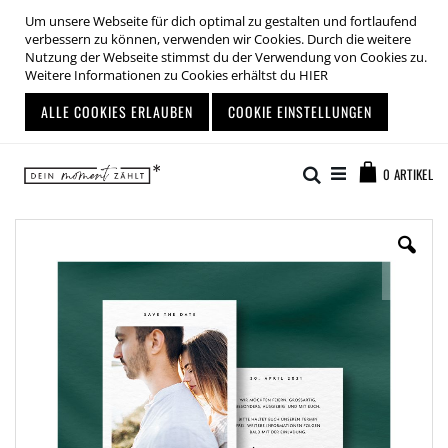
Um unsere Webseite für dich optimal zu gestalten und fortlaufend
verbessern zu können, verwenden wir Cookies. Durch die weitere
Nutzung der Webseite stimmst du der Verwendung von Cookies zu.
Weitere Informationen zu Cookies erhältst du
HIER
ALLE COOKIES ERLAUBEN
COOKIE EINSTELLUNGEN
Zum
Warenkor
Inhalt
Suche
0
ARTIKEL
springen
Zum
Ende
der
Bildgalerie
springen