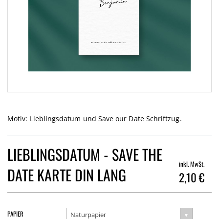
Zum
Anfang
der
Motiv: Lieblingsdatum und Save our Date Schriftzug.
Bildgalerie
springen
LIEBLINGSDATUM - SAVE THE
inkl. MwSt.
DATE KARTE DIN LANG
2,10 €
PAPIER
Naturpapier