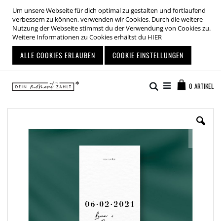
Um unsere Webseite für dich optimal zu gestalten und fortlaufend
verbessern zu können, verwenden wir Cookies. Durch die weitere
Nutzung der Webseite stimmst du der Verwendung von Cookies zu.
Weitere Informationen zu Cookies erhältst du
HIER
ALLE COOKIES ERLAUBEN
COOKIE EINSTELLUNGEN
Zum
Warenkor
Inhalt
Suche
0
ARTIKEL
springen
Zum
Ende
der
Bildgalerie
springen