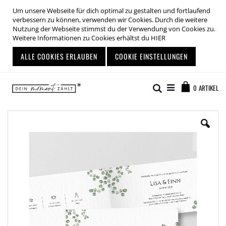
Um unsere Webseite für dich optimal zu gestalten und fortlaufend
verbessern zu können, verwenden wir Cookies. Durch die weitere
Nutzung der Webseite stimmst du der Verwendung von Cookies zu.
Weitere Informationen zu Cookies erhältst du
HIER
ALLE COOKIES ERLAUBEN
COOKIE EINSTELLUNGEN
Zum
Warenkor
Inhalt
Suche
0
ARTIKEL
springen
Zum
Ende
der
Bildgalerie
springen