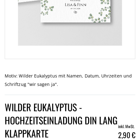
Zum
Anfang
der
Motiv: Wilder Eukalyptus mit Namen, Datum, Uhrzeiten und
Bildgalerie
Schriftzug "wir sagen ja".
springen
WILDER EUKALYPTUS -
HOCHZEITSEINLADUNG DIN LANG
inkl. MwSt.
KLAPPKARTE
2,90 €