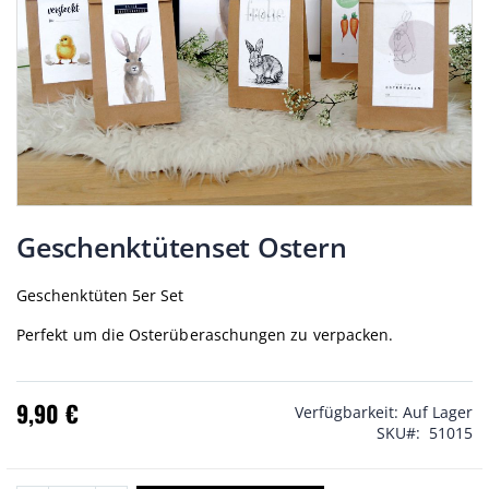
Zum
Anfang
Geschenktütenset Ostern
der
Bildgalerie
Geschenktüten 5er Set
springen
Perfekt um die Osterüberaschungen zu verpacken.
9,90 €
Verfügbarkeit:
Auf Lager
SKU
51015