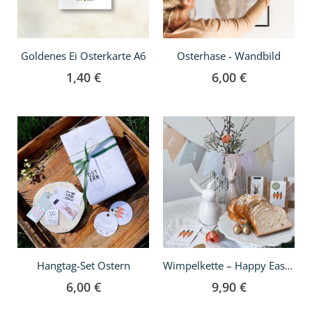
Goldenes Ei Osterkarte A6
Osterhase - Wandbild
1,40 €
6,00 €
In
In
den
den
Warenkorb
Warenkorb
Hangtag-Set Ostern
Wimpelkette – Happy Easter – Bunt
6,00 €
9,90 €