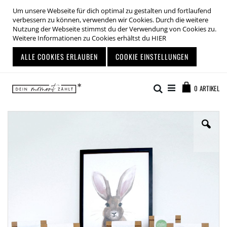
Um unsere Webseite für dich optimal zu gestalten und fortlaufend
verbessern zu können, verwenden wir Cookies. Durch die weitere
Nutzung der Webseite stimmst du der Verwendung von Cookies zu.
Weitere Informationen zu Cookies erhältst du
HIER
ALLE COOKIES ERLAUBEN
COOKIE EINSTELLUNGEN
Zum
Warenkor
Inhalt
Suche
0
ARTIKEL
springen
Zum
Ende
der
Bildgalerie
springen