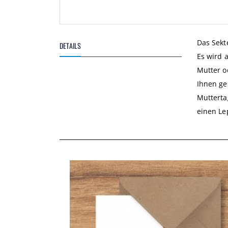
Zum
Anfang
Das Sekt
DETAILS
der
Es wird a
Bildgalerie
springen
Mutter o
Ihnen ge
Mutterta
einen Lep