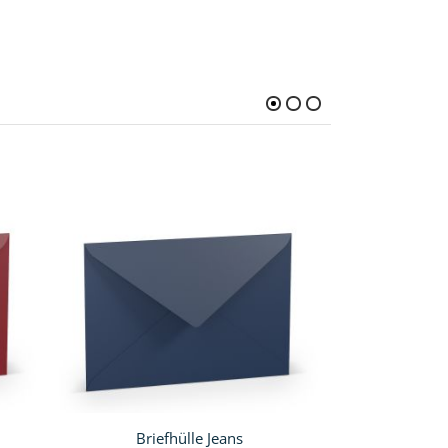
Briefhülle Jeans
Briefhü