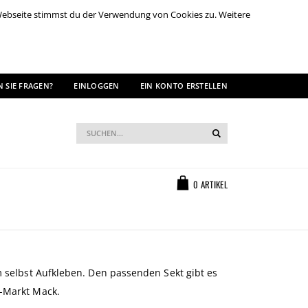
 Webseite stimmst du der Verwendung von Cookies zu. Weitere
 SIE FRAGEN?
EINLOGGEN
EIN KONTO ERSTELLEN
Suche
Suche
Warenkorb
0
ARTIKEL
um selbst Aufkleben. Den passenden Sekt gibt es
l-Markt Mack.