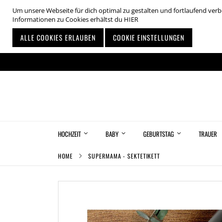
Um unsere Webseite für dich optimal zu gestalten und fortlaufend ve
Informationen zu Cookies erhältst du
HIER
ALLE COOKIES ERLAUBEN
COOKIE EINSTELLUNGEN
Zum
Inhalt
springen
HOCHZEIT
BABY
GEBURTSTAG
TRAUER
HOME
SUPERMAMA - SEKTETIKETT
Zum
Ende
der
Bildgalerie
springen