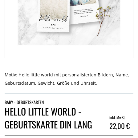
Zum
Anfang
der
Motiv: Hello little world mit personalisierten Bildern, Name,
Bildgalerie
Geburtsdatum, Gewicht, Größe und Uhrzeit.
springen
BABY - GEBURTSKARTEN
HELLO LITTLE WORLD -
inkl. MwSt.
GEBURTSKARTE DIN LANG
22,00 €