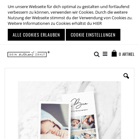
Um unsere Webseite für dich optimal zu gestalten und fortlaufend
verbessern zu können, verwenden wir Cookies. Durch die weitere
Nutzung der Webseite stimmst du der Verwendung von Cookies zu.
Weitere Informationen zu Cookies erhältst du
HIER
ALLE COOKIES ERLAUBEN
COOKIE EINSTELLUNGEN
Zum
Warenkor
Inhalt
Suche
0
ARTIKEL
springen
Zum
Ende
der
Bildgalerie
springen