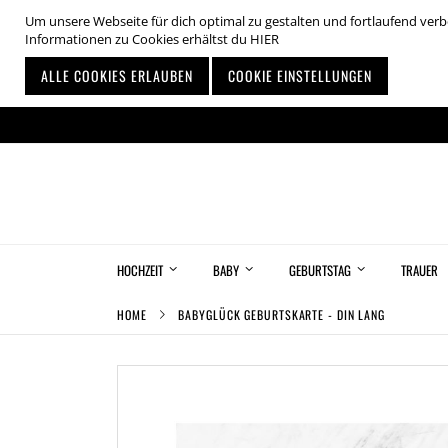
Um unsere Webseite für dich optimal zu gestalten und fortlaufend ve
Informationen zu Cookies erhältst du
HIER
ALLE COOKIES ERLAUBEN
COOKIE EINSTELLUNGEN
Zum
Inhalt
springen
HOCHZEIT
BABY
GEBURTSTAG
TRAUER
HOME
BABYGLÜCK GEBURTSKARTE - DIN LANG
Zum
Ende
der
Bildgalerie
springen