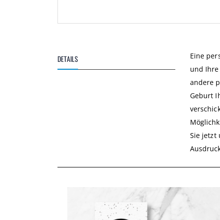
Zum
Anfang
der
Bildgalerie
Eine per
DETAILS
springen
und Ihre
andere p
Geburt I
verschic
Möglichk
Sie jetz
Ausdruck