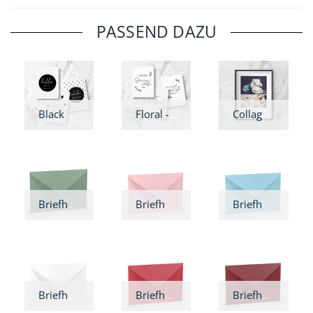
PASSEND DAZU
Black & White - Meilensteinkarten
Floral - Meilensteinkarten
Collage - Wandbild
Briefhülle Eukalyptus
Briefhülle Rosé
Briefhülle Aqua
Briefhülle Weiß
Briefhülle Rot
Briefhülle Rosso