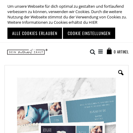
Um unsere Webseite für dich optimal zu gestalten und fortlaufend
verbessern zu können, verwenden wir Cookies. Durch die weitere
Nutzung der Webseite stimmst du der Verwendung von Cookies zu.
Weitere Informationen zu Cookies erhältst du
HIER
ALLE COOKIES ERLAUBEN
COOKIE EINSTELLUNGEN
Zum
Warenkor
Inhalt
Suche
0
ARTIKEL
springen
Zum
Ende
der
Bildgalerie
springen