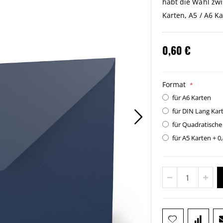
habt die Wahl zw
Karten, A5 / A6 K
0,60 €
Format
für A6 Karten
für DIN Lang Ka
für Quadratische
für A5 Karten
+
0