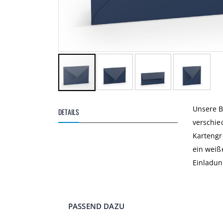
Zum
Anfang
Unsere B
DETAILS
der
verschie
Bildgalerie
springen
Kartengr
ein weiß
Einladun
PASSEND DAZU