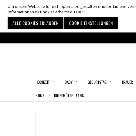
Um unsere Webseite für dich optimal zu gestalten und fortlaufend ve
Informationen zu Cookies erhältst du
HIER
ALLE COOKIES ERLAUBEN
COOKIE EINSTELLUNGEN
Zum
Inhalt
springen
HOCHZEIT
BABY
GEBURTSTAG
TRAUER
HOME
BRIEFHÜLLE JEANS
Zum
Ende
der
Bildgalerie
springen