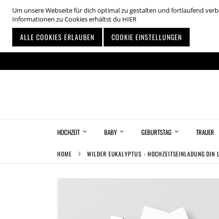
Um unsere Webseite für dich optimal zu gestalten und fortlaufend ve
Informationen zu Cookies erhältst du
HIER
ALLE COOKIES ERLAUBEN
COOKIE EINSTELLUNGEN
Zum
Inhalt
springen
HOCHZEIT
BABY
GEBURTSTAG
TRAUER
HOME
WILDER EUKALYPTUS - HOCHZEITSEINLADUNG DIN 
Zum
Ende
der
Bildgalerie
springen