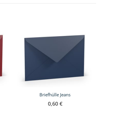
Briefhülle Jeans
Briefhü
0,60 €