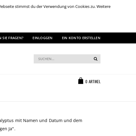
 Webseite stimmst du der Verwendung von Cookies zu. Weitere
 SIE FRAGEN?
EINLOGGEN
EIN KONTO ERSTELLEN
Suche
Suche
Warenkorb
0
ARTIKEL
kalyptus mit Namen und Datum und dem
gen Ja".