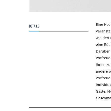
Zum
Anfang
der
Eine Hoc
DETAILS
Bildgalerie
Veransta
springen
wie den 
eine Rüc
Darüber 
Vorfreud
ihnen zu
andere p
Vorfreud
individu
Gäste. N
Geschma