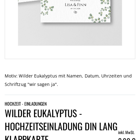
Zum
Anfang
der
Motiv: Wilder Eukalyptus mit Namen, Datum, Uhrzeiten und
Bildgalerie
Schriftzug "wir sagen ja".
springen
HOCHZEIT - EINLADUNGEN
WILDER EUKALYPTUS -
HOCHZEITSEINLADUNG DIN LANG
inkl. MwSt.
KLAPPKARTE