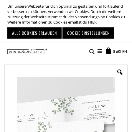
Um unsere Webseite für dich optimal zu gestalten und fortlaufend
verbessern zu können, verwenden wir Cookies. Durch die weitere
Nutzung der Webseite stimmst du der Verwendung von Cookies zu.
Weitere Informationen zu Cookies erhältst du
HIER
ALLE COOKIES ERLAUBEN
COOKIE EINSTELLUNGEN
Zum
Warenkor
Inhalt
Suche
0
ARTIKEL
springen
Zum
Ende
der
Bildgalerie
springen