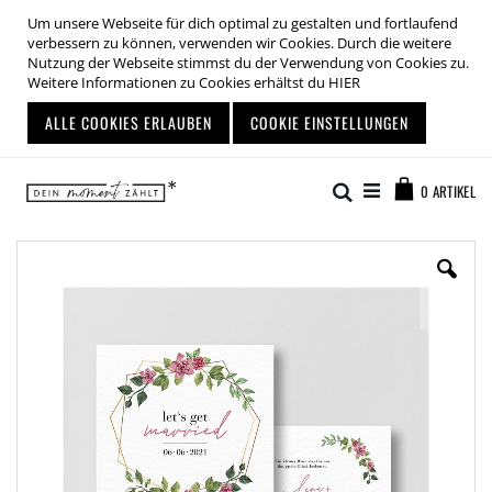
Um unsere Webseite für dich optimal zu gestalten und fortlaufend
verbessern zu können, verwenden wir Cookies. Durch die weitere
Nutzung der Webseite stimmst du der Verwendung von Cookies zu.
Weitere Informationen zu Cookies erhältst du
HIER
ALLE COOKIES ERLAUBEN
COOKIE EINSTELLUNGEN
Zum
Warenkor
Inhalt
Suche
0
ARTIKEL
springen
Zum
Ende
der
Bildgalerie
springen