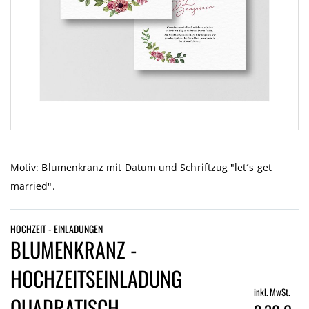
Zum
Anfang
der
Motiv: Blumenkranz mit Datum und Schriftzug "let´s get
Bildgalerie
married".
springen
HOCHZEIT - EINLADUNGEN
BLUMENKRANZ -
HOCHZEITSEINLADUNG
inkl. MwSt.
QUADRATISCH