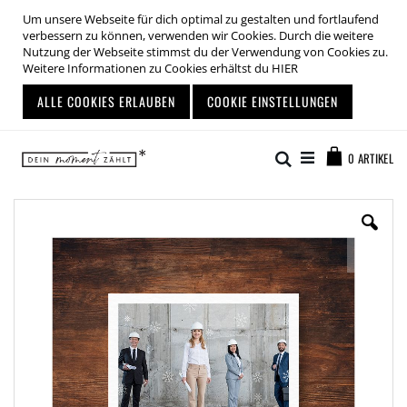
Um unsere Webseite für dich optimal zu gestalten und fortlaufend
verbessern zu können, verwenden wir Cookies. Durch die weitere
Nutzung der Webseite stimmst du der Verwendung von Cookies zu.
Weitere Informationen zu Cookies erhältst du
HIER
ALLE COOKIES ERLAUBEN
COOKIE EINSTELLUNGEN
Zum
Warenkor
Inhalt
Suche
0
ARTIKEL
springen
Zum
Ende
der
Bildgalerie
springen