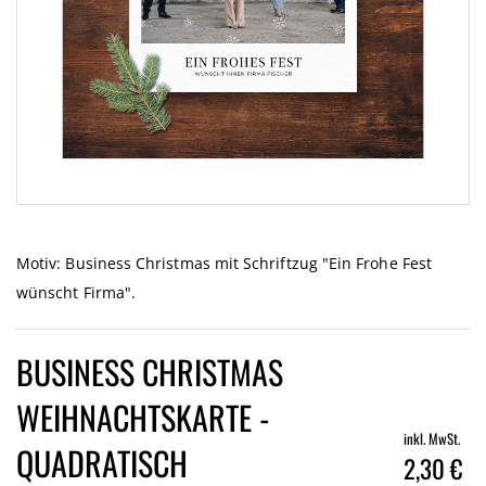
Zum
Anfang
der
Motiv: Business Christmas mit Schriftzug "Ein Frohe Fest
Bildgalerie
wünscht Firma".
springen
BUSINESS CHRISTMAS
WEIHNACHTSKARTE -
inkl. MwSt.
QUADRATISCH
2,30 €