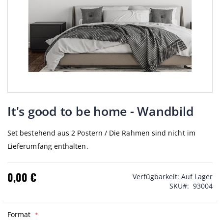
Zum
Anfang
It's good to be home - Wandbild
der
Bildgalerie
Set bestehend aus 2 Postern / Die Rahmen sind nicht im
springen
Lieferumfang enthalten.
0,00 €
Verfügbarkeit:
Auf Lager
SKU
93004
Format