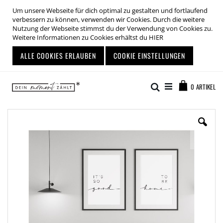
Um unsere Webseite für dich optimal zu gestalten und fortlaufend
verbessern zu können, verwenden wir Cookies. Durch die weitere
Nutzung der Webseite stimmst du der Verwendung von Cookies zu.
Weitere Informationen zu Cookies erhältst du
HIER
ALLE COOKIES ERLAUBEN
COOKIE EINSTELLUNGEN
Zum
Warenkor
Inhalt
Suche
0
ARTIKEL
springen
Zum
Ende
der
Bildgalerie
springen