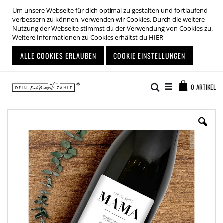
Um unsere Webseite für dich optimal zu gestalten und fortlaufend
verbessern zu können, verwenden wir Cookies. Durch die weitere
Nutzung der Webseite stimmst du der Verwendung von Cookies zu.
Weitere Informationen zu Cookies erhältst du
HIER
ALLE COOKIES ERLAUBEN
COOKIE EINSTELLUNGEN
Zum
Warenkor
Inhalt
Suche
0
ARTIKEL
springen
Zum
Ende
der
Bildgalerie
springen