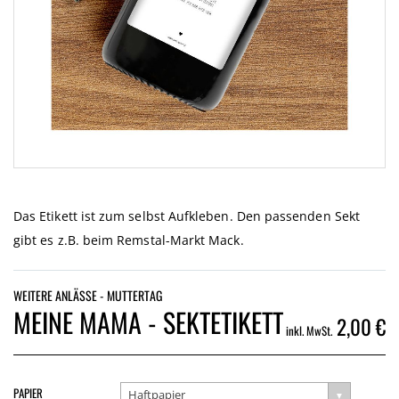
Zum
Anfang
der
Das Etikett ist zum selbst Aufkleben. Den passenden Sekt
Bildgalerie
gibt es z.B. beim Remstal-Markt Mack.
springen
WEITERE ANLÄSSE - MUTTERTAG
MEINE MAMA - SEKTETIKETT
2,00 €
inkl. MwSt.
PAPIER
Haftpapier