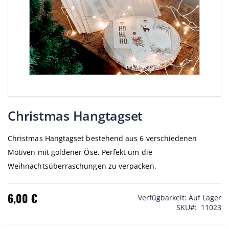
Zum
Anfang
Christmas Hangtagset
der
Bildgalerie
Christmas Hangtagset bestehend aus 6 verschiedenen
springen
Motiven mit goldener Öse. Perfekt um die
Weihnachtsüberraschungen zu verpacken.
6,00 €
Verfügbarkeit:
Auf Lager
SKU
11023