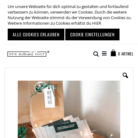
Um unsere Webseite für dich optimal zu gestalten und fortlaufend
verbessern zu können, verwenden wir Cookies. Durch die weitere
Nutzung der Webseite stimmst du der Verwendung von Cookies zu.
Weitere Informationen zu Cookies erhältst du
HIER
ALLE COOKIES ERLAUBEN
COOKIE EINSTELLUNGEN
Zum
Warenkor
Inhalt
Suche
0
ARTIKEL
springen
Zum
Ende
der
Bildgalerie
springen