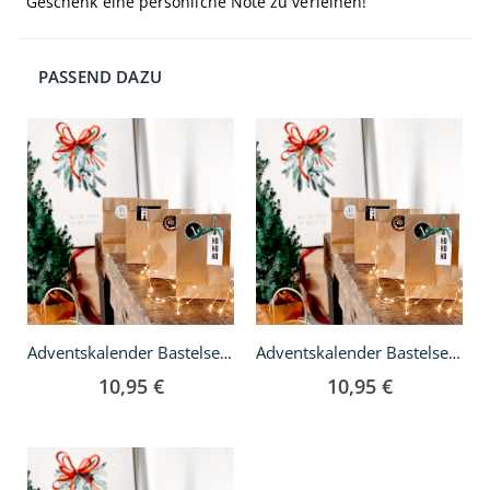
Geschenk eine persönliche Note zu verleihen!
PASSEND DAZU
In
In
den
den
Warenkorb
Warenkorb
Adventskalender Bastelset - Schwarz
Adventskalender Bastelset - Gold
10,95 €
10,95 €
In
den