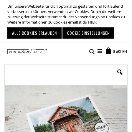
Um unsere Webseite für dich optimal zu gestalten und fortlaufend
verbessern zu können, verwenden wir Cookies. Durch die weitere
Nutzung der Webseite stimmst du der Verwendung von Cookies zu.
Weitere Informationen zu Cookies erhältst du
HIER
ALLE COOKIES ERLAUBEN
COOKIE EINSTELLUNGEN
Zum
Warenkor
Inhalt
Suche
0
ARTIKEL
springen
Zum
Ende
der
Bildgalerie
springen