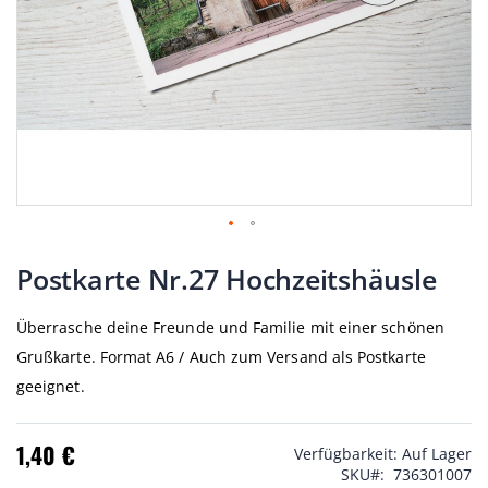
Zum
Anfang
Postkarte Nr.27 Hochzeitshäusle
der
Bildgalerie
Überrasche deine Freunde und Familie mit einer schönen
springen
Grußkarte. Format A6 / Auch zum Versand als Postkarte
geeignet.
1,40 €
Verfügbarkeit:
Auf Lager
SKU
736301007