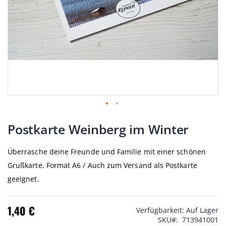
Zum
Anfang
Postkarte Weinberg im Winter
der
Bildgalerie
Überrasche deine Freunde und Familie mit einer schönen
springen
Grußkarte. Format A6 / Auch zum Versand als Postkarte
geeignet.
1,40 €
Verfügbarkeit:
Auf Lager
SKU
713941001