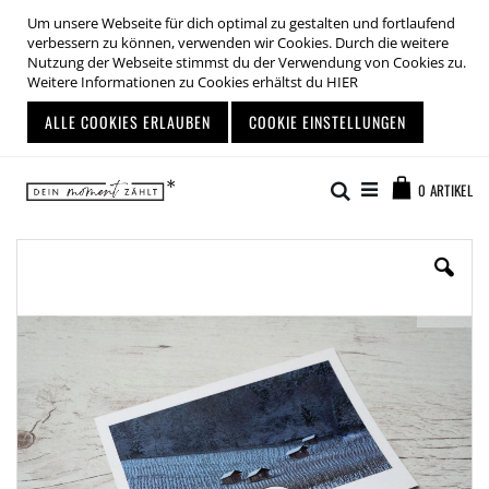
Um unsere Webseite für dich optimal zu gestalten und fortlaufend
verbessern zu können, verwenden wir Cookies. Durch die weitere
Nutzung der Webseite stimmst du der Verwendung von Cookies zu.
Weitere Informationen zu Cookies erhältst du
HIER
ALLE COOKIES ERLAUBEN
COOKIE EINSTELLUNGEN
Zum
Warenkor
Inhalt
Suche
0
ARTIKEL
springen
Zum
Ende
der
Bildgalerie
springen